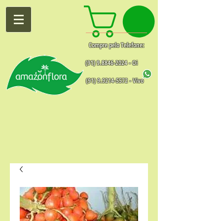
Compre pelo Telefone:
(91) 9.8846-2024
- Oi
(91) 9.9214-5572
- Vivo