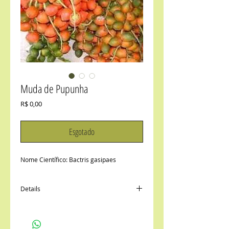
Muda de Pupunha
Preço
R$ 0,00
Esgotado
Nome Científico: Bactris gasipaes
Details
AVISO:
1) Em função da variação do porte da
muda, solicite a cotação do frete através