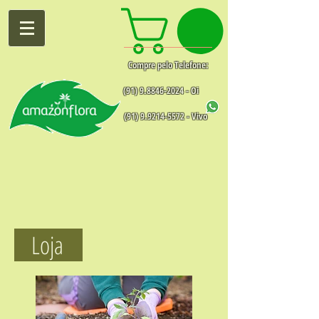
Compre pelo Telefone:
(91) 9.8846-2024
- Oi
(91) 9.9214-5572
- Vivo
Loja