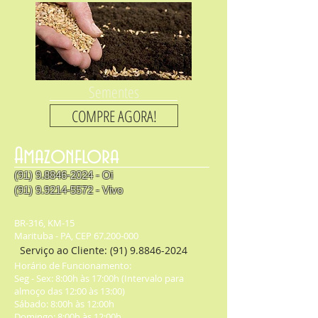
Sementes
COMPRE AGORA!
Amazonflora
(91) 9.8846-2024
- Oi
(91) 9.9214-5572
- Vivo
BR-316, KM-15
Marituba - PA, CEP 67.200-000
Serviço ao Cliente:
(91) 9.8846-2024
Horário de Funcionamento:
Seg - Sex: 8:00h às 17:00h (Intervalo para
almoço das 12:00 às 13:00)
​​Sábado: 8:00h às 12:00h
Domingo: 8:00h às 12:00h