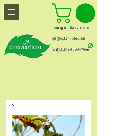
Compre pelo Telefone:
(91) 9.8846-2024
- Oi
(91) 9.9214-5572
- Vivo