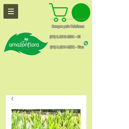
Compre pelo Telefone:
(91) 9.8846-2024
- Oi
(91) 9.9214-5572
- Vivo