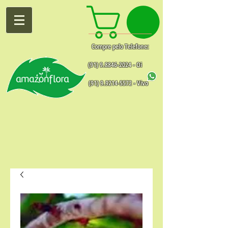
Compre pelo Telefone:
(91) 9.8846-2024
- Oi
(91) 9.9214-5572
- Vivo