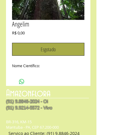
Angelim
Preço
R$ 0,00
Esgotado
Nome Científico: 
Amazonflora
(91) 9.8846-2024
- Oi
(91) 9.9214-5572
- Vivo
BR-316, KM-15
Marituba - PA, CEP 67.200-000
Serviço ao Cliente:
(91) 9.8846-2024