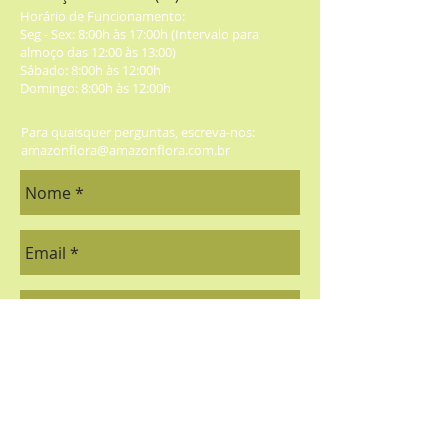
Horário de Funcionamento:
Seg - Sex: 8:00h às 17:00h (Intervalo para
almoço das 12:00 às 13:00)
​​Sábado: 8:00h às 12:00h
Domingo: 8:00h às 12:00h
Para quaisquer perguntas, escreva-nos:
amazonflora@amazonflora.com.br