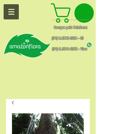
Compre pelo Telefone:
(91) 9.8846-2024
- Oi
(91) 9.9214-5572
- Vivo